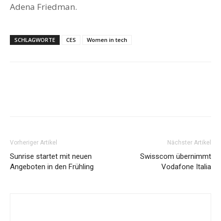
Adena Friedman.
SCHLAGWORTE
CES
Women in tech
Vorheriger Artikel
Nächster Artikel
Sunrise startet mit neuen
Swisscom übernimmt
Angeboten in den Frühling
Vodafone Italia