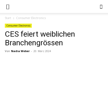
Start
Consumer Electronics
Consumer Electronics
CES feiert weiblichen
Branchengrössen
Von
Nadia Weber
-
20. März 2024