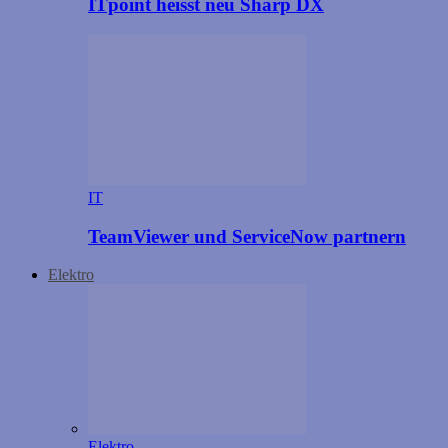
ITpoint heisst neu Sharp DX
IT
TeamViewer und ServiceNow partnern
Elektro
Elektro