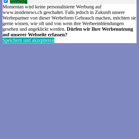
werbung
Momentan wird keine personalisierte Werbung auf
www.insidenews.ch geschaltet. Falls jedoch in Zukunft unsere
Werbepartner von dieser Werbeform Gebrauch machen, möchten sie
gerne wissen, wie oft und von wem ihre Werbeeinblendungen
gesehen und angeklickt werden.
Dürfen wir Ihre Werbenutzung
auf unserer Webseite erfassen?
Speichern und akzeptieren