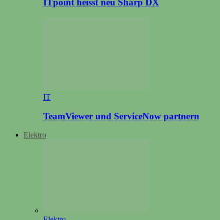
ITpoint heisst neu Sharp DX
IT
TeamViewer und ServiceNow partnern
Elektro
Elektro