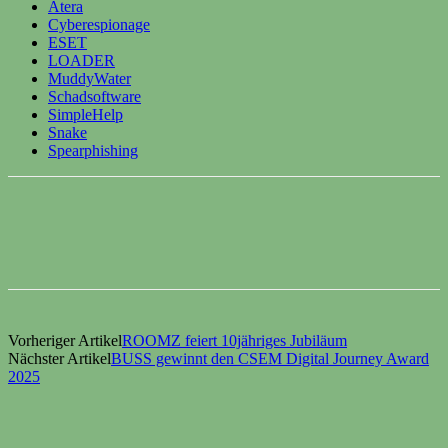
Atera
Cyberespionage
ESET
LOADER
MuddyWater
Schadsoftware
SimpleHelp
Snake
Spearphishing
Vorheriger Artikel
ROOMZ feiert 10jähriges Jubiläum
Nächster Artikel
BUSS gewinnt den CSEM Digital Journey Award
2025