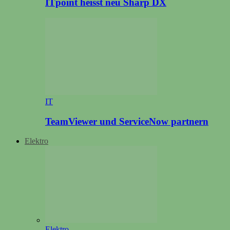
ITpoint heisst neu Sharp DX
IT
TeamViewer und ServiceNow partnern
Elektro
Elektro