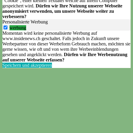
"Cookie", einer kleinen Texdatei welche auf Ihrem Computer
gespeichert wird.
Dürfen wir Ihre Nutzung unserer Webseite
anonymisiert verwenden, um unsere Webseite weiter zu
verbessern?
Personalisierte Werbung
werbung
Momentan wird keine personalisierte Werbung auf
www.insidenews.ch geschaltet. Falls jedoch in Zukunft unsere
Werbepartner von dieser Werbeform Gebrauch machen, möchten sie
gerne wissen, wie oft und von wem ihre Werbeeinblendungen
gesehen und angeklickt werden.
Dürfen wir Ihre Werbenutzung
auf unserer Webseite erfassen?
Speichern und akzeptieren