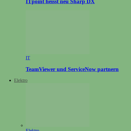
ITpoint heisst neu Sharp DX
IT
TeamViewer und ServiceNow partnern
Elektro
Elektro