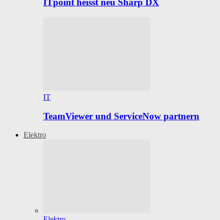
ITpoint heisst neu Sharp DX
IT
TeamViewer und ServiceNow partnern
Elektro
Elektro