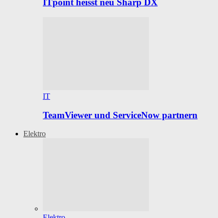
ITpoint heisst neu Sharp DX
IT
TeamViewer und ServiceNow partnern
Elektro
Elektro