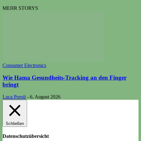
MEHR STORYS
Consumer Electronics
Wie Hama Gesundheits-Tracking an den Finger
bringt
Luca Poroli
-
6. August 2026
Schließen
Datenschutzübersicht