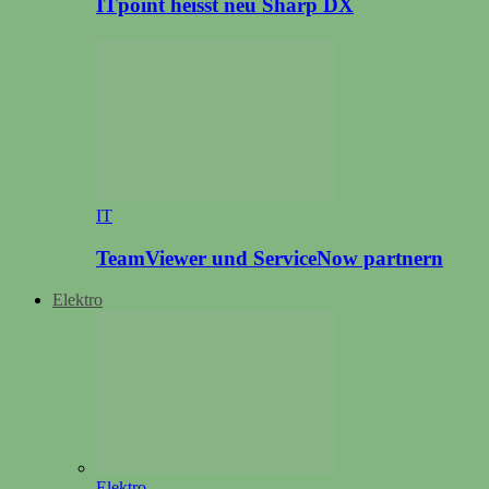
ITpoint heisst neu Sharp DX
IT
TeamViewer und ServiceNow partnern
Elektro
Elektro