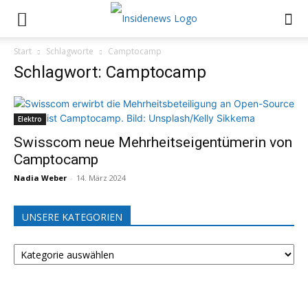
Start
Schlagworte
Camptocamp
Schlagwort: Camptocamp
Elektro
Swisscom neue Mehrheitseigentümerin von
Camptocamp
Nadia Weber
-
14. März 2024
UNSERE KATEGORIEN
UNSERE
KATEGORIEN