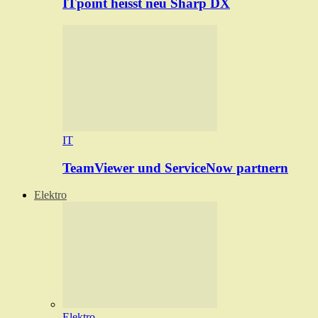
ITpoint heisst neu Sharp DX
IT
TeamViewer und ServiceNow partnern
Elektro
Elektro