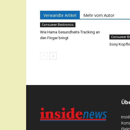
Verwandte Artikel
Mehr vom Autor
Consumer Electronics
Wie Hama Gesundheits-Tracking an
Consumer El
den Finger bringt
Sony Kopfhö
Übe
insi
Kons
Elek