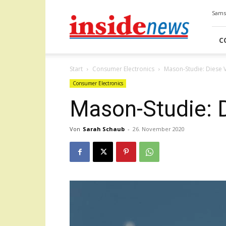
Insidenews
Samst
C
Start
Consumer Electronics
Mason-Studie: Diese V
Consumer Electronics
Mason-Studie: D
Von
Sarah Schaub
-
26. November 2020