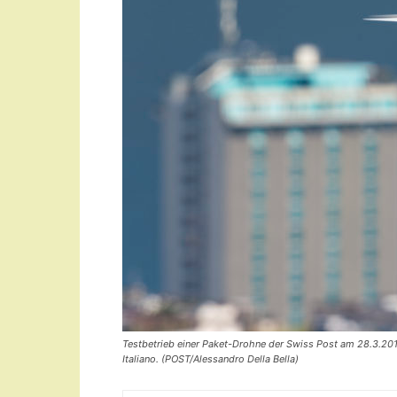
Testbetrieb einer Paket-Drohne der Swiss Post am 28.3.201
Italiano. (POST/Alessandro Della Bella)