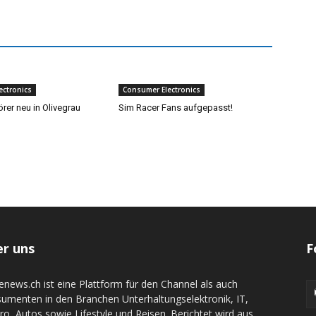
ectronics
Consumer Electronics
rer neu in Olivegrau
Sim Racer Fans aufgepasst!
r uns
F
denews.ch ist eine Plattform für den Channel als auch
umenten in den Branchen Unterhaltungselektronik, IT,
tro, Autos sowie Lifestyle und Reisen. Berichtet wird aus