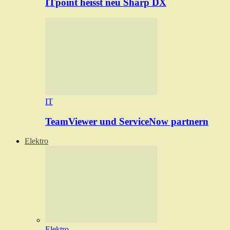
ITpoint heisst neu Sharp DX
IT
TeamViewer und ServiceNow partnern
Elektro
Elektro