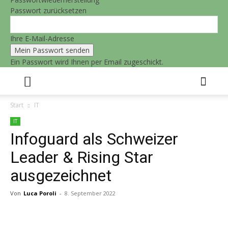
Passwort zurücksetzen
Ihre E-Mail-Adresse
Ein Passwort wird Ihnen per Email zugeschickt.
Start
IT
IT
Infoguard als Schweizer
Leader & Rising Star
ausgezeichnet
Von
Luca Poroli
-
8. September 2022