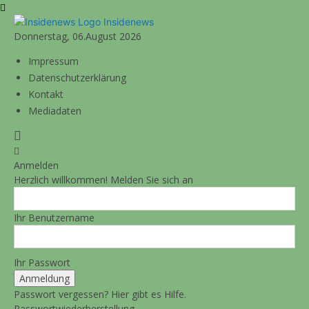
Insidenews
Donnerstag, 06.August 2026
Impressum
Datenschutzerklärung
Kontakt
Mediadaten
Anmelden
Herzlich willkommen! Melden Sie sich an
Ihr Benutzername
Ihr Passwort
Passwort vergessen? Hier gibt es Hilfe.
Passwortwiederherstellung